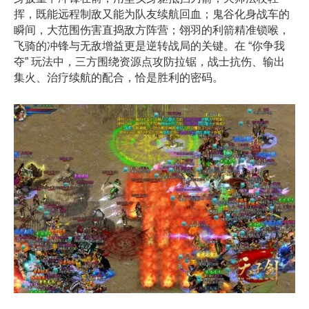
挥，既能远程制敌又能为队友续航回血；鬼谷化身战车的
瞬间，大范围伤害直捣敌方阵营；翎羽的利箭精准锁喉，
飞骑的冲锋与无敌增益更是逆转战局的关键。在
“
你争我
夺
”
玩法中，三方围绕资源点攻防拉锯，战士抗伤、输出
集火、治疗续航的配合，恰是胜利的密码。​