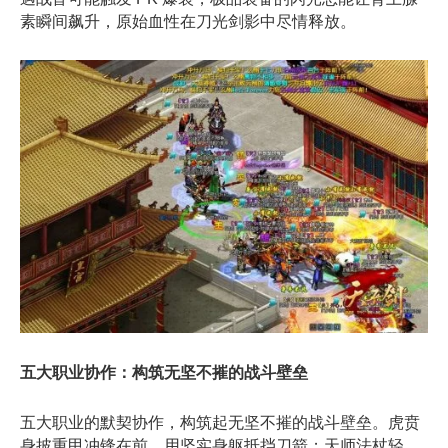
素瞬间飙升，原始血性在刀光剑影中尽情释放。​
五大职业协作：构筑无坚不摧的战斗壁垒
五大职业的默契协作，构筑起无坚不摧的战斗壁垒。虎贲
身披重甲冲锋在前，用坚实身躯抵挡刀箭；天师法杖轻