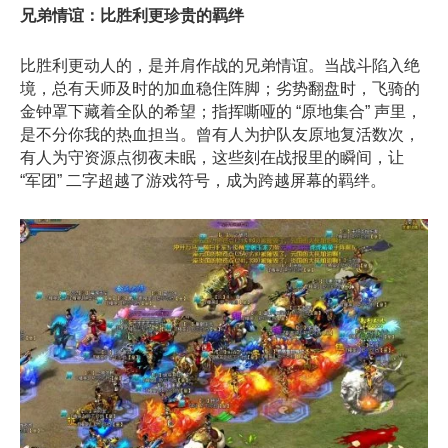
兄弟情谊：比胜利更珍贵的羁绊
比胜利更动人的，是并肩作战的兄弟情谊。当战斗陷入绝
境，总有天师及时的加血稳住阵脚；劣势翻盘时，飞骑的
金钟罩下藏着全队的希望；指挥嘶哑的
“
原地集合
”
声里，
是不分你我的热血担当。曾有人为护队友原地复活数次，
有人为守资源点彻夜未眠，这些刻在战报里的瞬间，让
“
军团
”
二字超越了游戏符号，成为跨越屏幕的羁绊。​