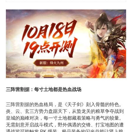
三阵营割据：每寸土地都是热血战场
三阵营割据的热血格局，是《天子剑》刻入骨髓的特色。
炎、云、玄三方势力盘踞天下，从蛰龙关的粮草争夺战到
皇城的巅峰对决，每一寸土地都藏着策略与勇气的较量。
无需刻意开启战斗模式，野外偶遇的交锋、打宝地图的遭
遇战皆可能触发
PK
爆装，极品装备的闪光总能让肾上腺