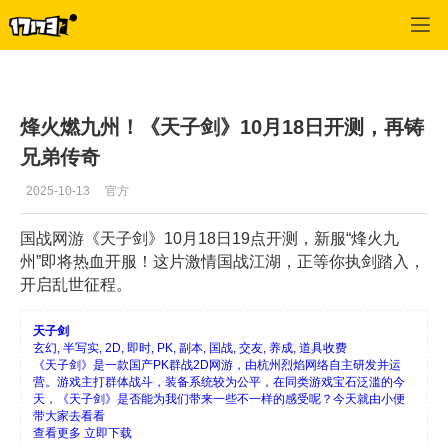
天子剑
>
特殊分类
>
正文
烽火燃九州！《天子剑》10月18日开测，再铸
兄弟传奇
2025-10-13
官方
国战网游《天子剑》
10
月
18
日
19
点开测，新服
“
烽火九
州
”
即将热血开服！这片激情国战江湖，正等你执剑踏入，
开启乱世征程。
天子剑
玄幻, 半写实, 2D, 即时, PK, 副本, 国战, 交友, 养成, 道具收费
《天子剑》是一款国产PK群战2D网游，由杭州烈焰网络自主研发并运
营。游戏主打群体战斗，装备系统较为公平，在同类游戏宝石泛滥的今
天，《天子剑》是否能为我们带来一些不一样的感受呢？今天就由小便
带大家去看看
查看更多
立即下载