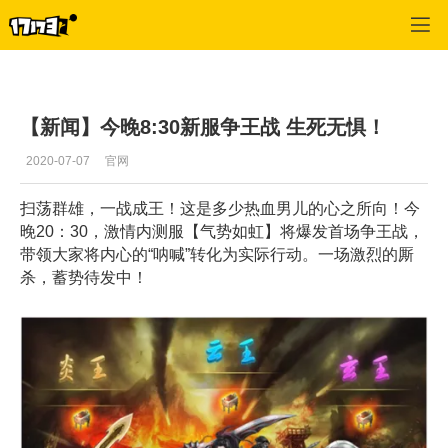
天子剑
>
每日推荐
>
正文
【新闻】今晚8:30新服争王战 生死无惧！
2020-07-07
官网
扫荡群雄，一战成王！这是多少热血男儿的心之所向！今
晚20：30，激情内测服【气势如虹】将爆发首场争王战，
带领大家将内心的“呐喊”转化为实际行动。一场激烈的厮
杀，蓄势待发中！