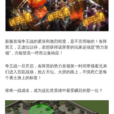
新服首场争王战的紧张和激烈程度，是不言而喻的！各阵
营王，正虚位以待，若想获得该荣誉的玩家必须是“势力首
领”，方能登高一呼而云集响应！
争王战一旦开启，各阵营的势力首领第一时间带领着兄弟
们进入宫廷战场，抢占天坛。火拼的路上，不惧死亡是每
个勇士身上的标签！
谁将一战成名，成为这乱世英雄中最受瞩目的那一位？