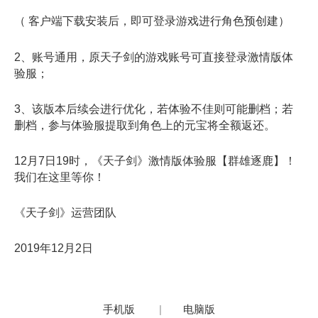
（ 客户端下载安装后，即可登录游戏进行角色预创建）
2、账号通用，原天子剑的游戏账号可直接登录激情版体
验服；
3、该版本后续会进行优化，若体验不佳则可能删档；若
删档，参与体验服提取到角色上的元宝将全额返还。
12月7日19时，《天子剑》激情版体验服【群雄逐鹿】！
我们在这里等你！
《天子剑》运营团队
2019年12月2日
手机版
|
电脑版