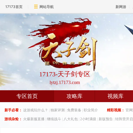
17173首页
网站导航
新网游
17173-天子剑专区
lytzj.17173.com
专区首页
攻略库
视频库
新手必看：
这游戏玩什么？
|
独家评测
|
免费装备
|
职业简介
精彩视频：
官网
游戏杂烩：
火爆新服直播
|
继续战斗
|
八大礼包
|
2小时满级
|
新版预告
|
转阵营开启